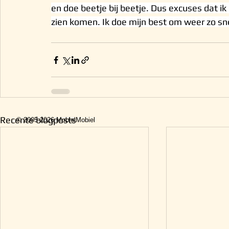
en doe beetje bij beetje. Dus excuses dat ik
zien komen. Ik doe mijn best om weer zo snel
Recente blogposts
© 2005-2026 MobielMobiel