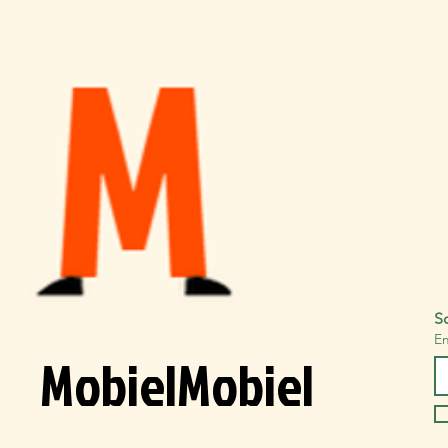
Sc
Em
MobielMobiel