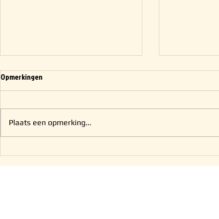
Opmerkingen
Plaats een opmerking...
Zondags niet werkzaam?
Zaterdag nog 
12.00 uur