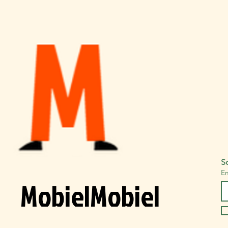
Sc
Em
MobielMobiel