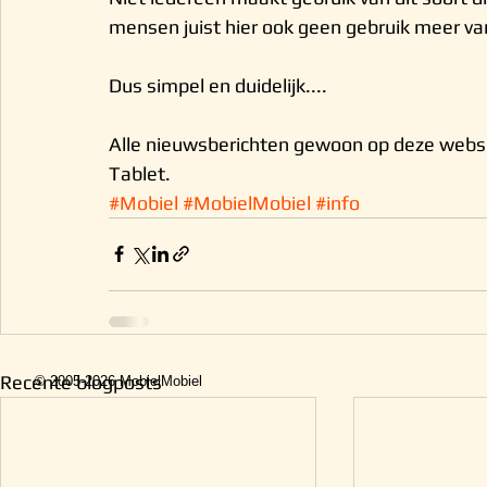
mensen juist hier ook geen gebruik meer va
Dus simpel en duidelijk....
Alle nieuwsberichten gewoon op deze websi
Tablet. 
#Mobiel
#MobielMobiel
#info
Recente blogposts
© 2005-2026 MobielMobiel