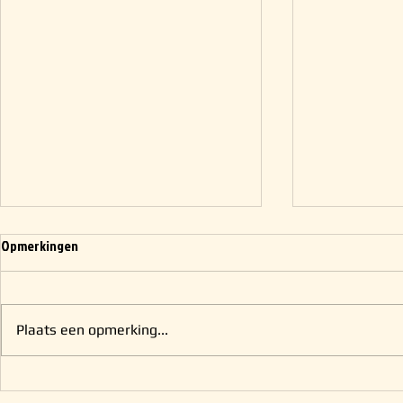
Opmerkingen
Plaats een opmerking...
Zondags niet werkzaam?
Zaterdag nog 