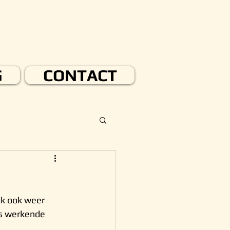
G
CONTACT
jk ook weer 
is werkende 