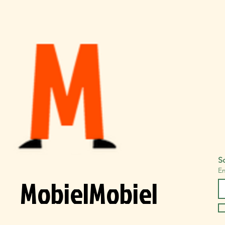
Sc
Em
MobielMobiel