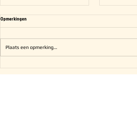
Opmerkingen
Plaats een opmerking...
Zondags niet werkzaam?
Zaterdag nog 
12.00 uur