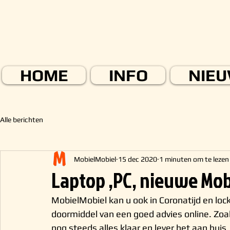
HOME
INFO
NIE
Alle berichten
MobielMobiel
15 dec 2020
1 minuten om te lezen
Laptop ,PC, nieuwe Mob
MobielMobiel kan u ook in Coronatijd en lo
doormiddel van een goed advies online. Zoa
nog steeds alles klaar en lever het aan huis