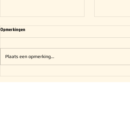
Opmerkingen
Plaats een opmerking...
Zondags niet werkzaam?
Zaterdag nog 
12.00 uur