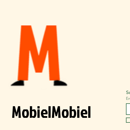
Sc
Em
MobielMobiel