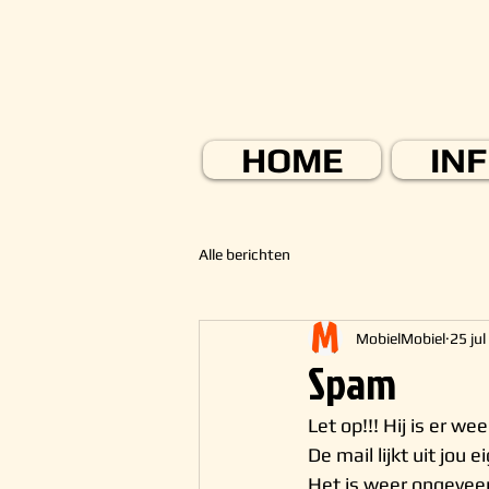
HOME
IN
Alle berichten
MobielMobiel
25 ju
Spam
Let op!!! Hij is er weer
De mail lijkt uit jou
Het is weer ongeveer